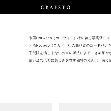
米国Horween（ホーウィン）社の誇る最高級シ
えるRocado（ロカド）社の
高品質のコードバン
手間隙を惜しまない独自の製法による、きめ細や
使い込むほどに美しさを増す独特の光沢は、長く