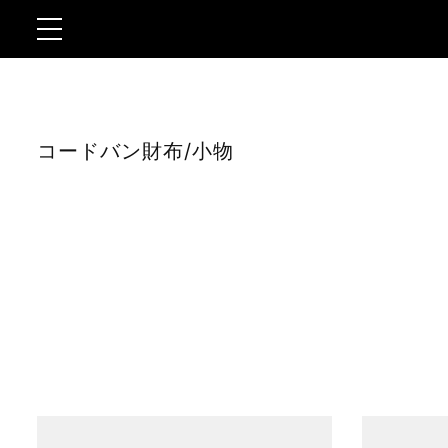
コンテ
ンツに
toggle
進む
navigation
コードバン財布/小物