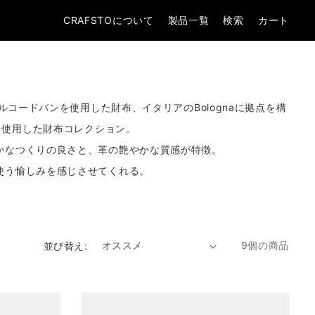
CRAFSTOについて
製品一覧
検索
カート
ェルコードバンを使用した財布、
イタリアのBolognaに拠点を構
を使用した財布コレクション。
かなつくりの良さと、革の艶やかな質感が特徴。
使う愉しみを感じさせてくれる。
9個の商品
並び替え: